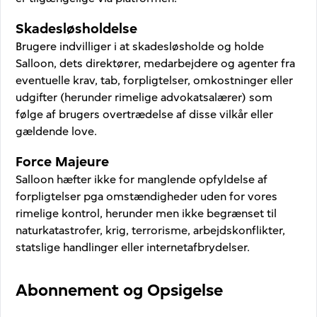
Skadesløsholdelse
Brugere indvilliger i at skadesløsholde og holde
Samlede vurderinger
Salloon, dets direktører, medarbejdere og agenter fra
eventuelle krav, tab, forpligtelser, omkostninger eller
udgifter (herunder rimelige advokatsalærer) som
klik for at bedømme
følge af brugers overtrædelse af disse vilkår eller
gældende love.
Ja
Ingen
Force Majeure
Salloon hæfter ikke for manglende opfyldelse af
forpligtelser pga omstændigheder uden for vores
rimelige kontrol, herunder men ikke begrænset til
naturkatastrofer, krig, terrorisme, arbejdskonflikter,
statslige handlinger eller internetafbrydelser.
Submit
Abonnement og Opsigelse