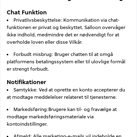
Chat Funktion
Privatlivsbeskyttelse
:
Kommunikation via chat-
funktionen er privat og beskyttet. Salloon overvåger
ikke indhold, medmindre det er nødvendigt for at
overholde loven eller disse Vilkår.
Forbudt misbrug
:
Bruger chatten til at omgå
platformens betalingssystem eller til ulovlige formål
er strengt forbudt.
Notifikationer
Samtykke
:
Ved at oprette en konto accepterer du
at modtage meddelelser relateret til tjenesterne.
Markedsføring
:
Brugere kan til- og fravælge at
modtage markedsføringsmateriale via
kontoindstillinger.
Afmeld
:
Alle marketing-e-mails vil indeholde en