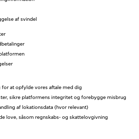
ggelse af svindel
ter
betalinger
 platformen
gelser
for at opfylde vores aftale med dig
ster, sikre platformens integritet og forebygge misbrug
dling af lokationsdata (hvor relevant)
de love, såsom regnskabs- og skattelovgivning