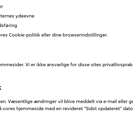
er
esternes ydeevne
dsføring
es Cookie-politik eller dine browserindstillinger.
mmesider. Vi er ikke ansvarlige for disse sites privatlivspraks
k
anden. Væsentlige ændringer vil blive meddelt via e-mail elle
 på vores hjemmeside med en revideret "Sidst opdateret" dato