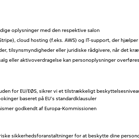
ndige oplysninger med den respektive salon
Stripe), cloud hosting (f.eks. AWS) og IT-support, der hjælpe
tilsynsmyndigheder eller juridiske rådgivere, når det kræve
n, salg eller aktivoverdragelse kan personoplysninger overføre
Samlede vurderinger
 uden for EU/EØS, sikrer vi et tilstrækkeligt beskyttelsesniv
klik for at bedømme
ookinger baseret på EU's standardklausuler
anismer godkendt af Europa-Kommissionen
Ja
Ingen
iske sikkerhedsforanstaltninger for at beskytte dine perso