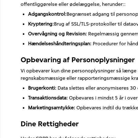
offentliggørelse eller ødelæggelse, herunder:
:
Adgangskontrol
:
Begrænset adgang til personop
Kryptering
:
Brug af SSL/TLS-protokoller til datao
Overvågning og Revision
:
Regelmæssig gennemg
Hændelseshåndteringsplan
:
Procedurer for hån
Opbevaring af Personoplysninger
Vi opbevarer kun dine personoplysninger så længe de
regnskabsmæssige eller rapporteringsmæssige kra
Brugerkonti
:
Data slettes eller anonymiseres 3
Transaktionsdata
:
Opbevares i mindst 5 år i o
Marketingsamtykke
:
Opbevares indtil du trække
Dine Rettigheder