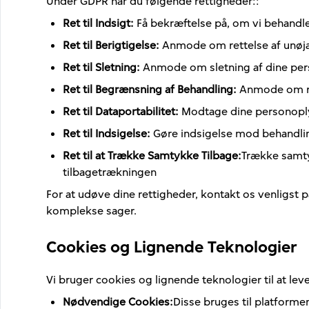
Under GDPR har du følgende rettigheder:
:
Ret til Indsigt
:
Få bekræftelse på, om vi behandle
Ret til Berigtigelse
:
Anmode om rettelse af unøja
Ret til Sletning
:
Anmode om sletning af dine per
Ret til Begrænsning af Behandling
:
Anmode om ret
Ret til Dataportabilitet
:
Modtage dine personoplys
Ret til Indsigelse
:
Gøre indsigelse mod behandlin
Ret til at Trække Samtykke Tilbage
:
Trække samty
tilbagetrækningen
For at udøve dine rettigheder, kontakt os venligst
komplekse sager.
Cookies og Lignende Teknologier
Vi bruger cookies og lignende teknologier til at lev
Nødvendige Cookies
:
Disse bruges til platform