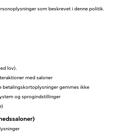
personoplysninger som beskrevet i denne politik.
ved lov)
.
nteraktioner med saloner
te betalingskortoplysninger gemmes ikke
ystem og sprogindstillinger
e)
hedssaloner)
lysninger