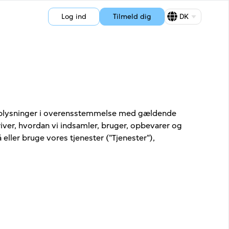
Log ind
Tilmeld dig
DK
ersonoplysninger i overensstemmelse med gældende
iver, hvordan vi indsamler, bruger, opbevarer og
ller bruge vores tjenester ("Tjenester"),