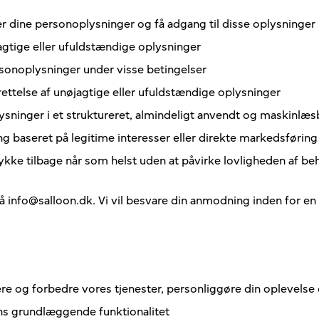
r dine personoplysninger og få adgang til disse oplysninger
gtige eller ufuldstændige oplysninger
sonoplysninger under visse betingelser
telse af unøjagtige eller ufuldstændige oplysninger
ninger i et struktureret, almindeligt anvendt og maskinlæs
g baseret på legitime interesser eller direkte markedsføring
kke tilbage når som helst uden at påvirke lovligheden af be
 på info@salloon.dk. Vi vil besvare din anmodning inden for 
ere og forbedre vores tjenester, personliggøre din oplevelse 
ens grundlæggende funktionalitet