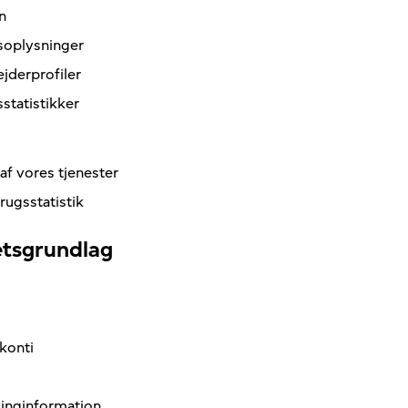
n
soplysninger
jderprofiler
statistikker
af vores tjenester
rugsstatistik
etsgrundlag
konti
kinginformation