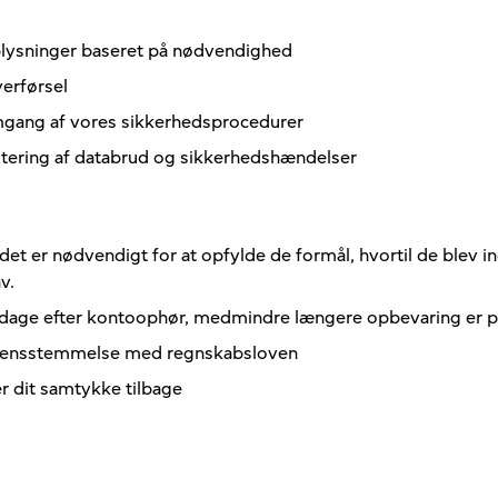
lysninger baseret på nødvendighed
verførsel
Submit
ang af vores sikkerhedsprocedurer
dtering af databrud og sikkerhedshændelser
t er nødvendigt for at opfylde de formål, hvortil de blev in
v.
0 dage efter kontoophør, medmindre længere opbevaring er 
verensstemmelse med regnskabsloven
r dit samtykke tilbage