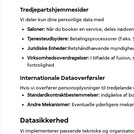
Tredjepartshjemmesider
Vi deler kun dine personlige data med
Saloner
:
Når du booker en service, deles nødve
Tjenesteudbydere
:
Betalingsprocessorer (f.eks. 
Juridiske Enheder
:
Retshåndhævende myndigheder, 
Virksomhedsoverdragelser
:
I tilfælde af fusio
fortrolighed
Internationale Dataoverførsler
Hvis vi overfører personoplysninger til tredjelande
Standardkontraktbestemmelser
:
Indgåelse af b
Andre Mekanismer
:
Eventuelle yderligere mek
Datasikkerhed
Vi implementerer passende tekniske og organisator