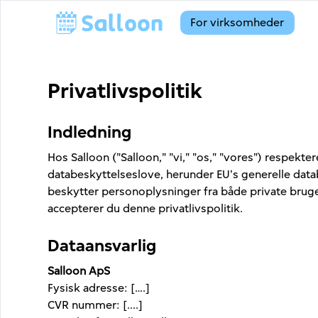
For virksomheder
Privatlivspolitik
Indledning
Hos Salloon ("Salloon," "vi," "os," "vores") respekt
databeskyttelseslove, herunder EU's generelle data
beskytter personoplysninger fra både private bruger
accepterer du denne privatlivspolitik.
Dataansvarlig
Salloon ApS
Fysisk adresse
: [….]
CVR nummer
: [....]